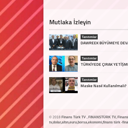
Mutlaka İzleyin
Tanıtımlar
Tanıtımlar
Tanıtımlar
Maske Nasıl Kullanılmalı?
© 2018
Finans Türk TV , FiNANSTÜRK TV, Finans
tv,dolar,altın,euru,borsa,ekonomi,finans türk -f