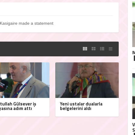
Kasigaire made a statement
M
tullah Gülsever iş
Yeni ustalar dualarla
asına adım attı
belgelerini aldı
V
S