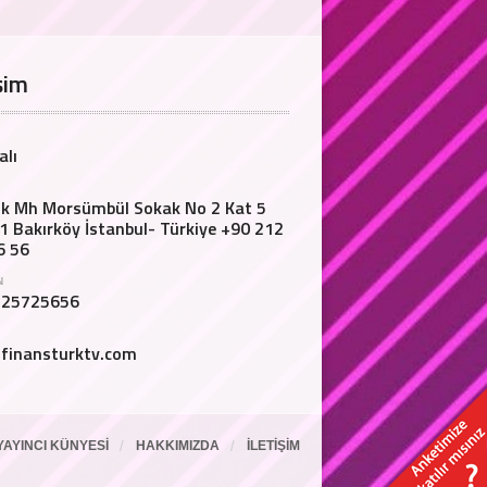
şim
alı
lik Mh Morsümbül Sokak No 2 Kat 5
1 Bakırköy İstanbul- Türkiye +90 212
6 56
N
125725656
finansturktv.com
YAYINCI KÜNYESI
HAKKIMIZDA
İLETIŞIM