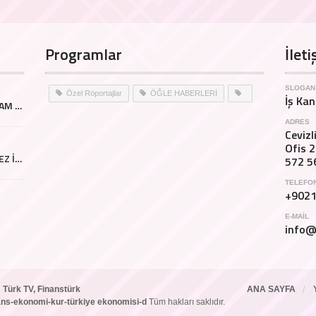
Programlar
İleti
SLOGAN
Özel Röportajlar
ÖĞLE HABERLERİ
İş Kan
DAWREEK BÜYÜMEYE DEVAM EDİYOR.
ADRES
Ceviz
Ofis 2
TÜRKİYEDE ÇIRAK YETİŞMEZ İSE ETKİLERİ NELER OLACAK
572 5
TELEFO
+902
E-MAIL
info@
 Türk TV, Finanstürk
ANA SAYFA
inans-ekonomi-kur-türkiye ekonomisi-d
Tüm hakları saklıdır.