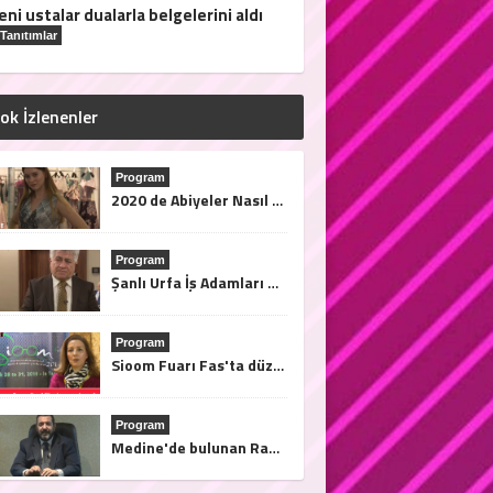
eni ustalar dualarla belgelerini aldı
Tanıtımlar
ok İzlenenler
Program
2020 de Abiyeler Nasıl Olacak?
Program
Şanlı Urfa İş Adamları Derneği Başkanı Sami Çiriş Finans Türk Tv'ye açıklamalarda bulundu.
Program
Sioom Fuarı Fas'ta düzenleniyor. Afrika'ya açılma fırsatları bu fuarda..28/31 2019 Mart tarihleri arasında Tanja'da
Program
Medine'de bulunan Rama el Medine Hotel Nasıl?