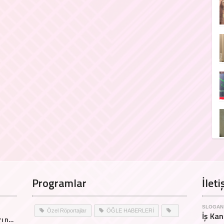
Programlar
İleti
SLOGAN
Özel Röportajlar
ÖĞLE HABERLERİ
İş Kan
İstanbul'da Hac Umre Fuarı nasıl geçti?