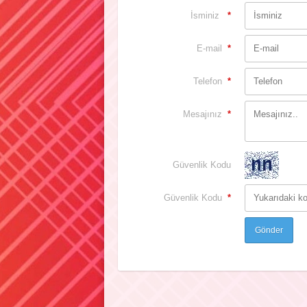
İsminiz
*
E-mail
*
Telefon
*
Mesajınız
*
Güvenlik Kodu
Güvenlik Kodu
*