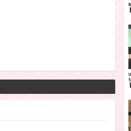
M
V
S