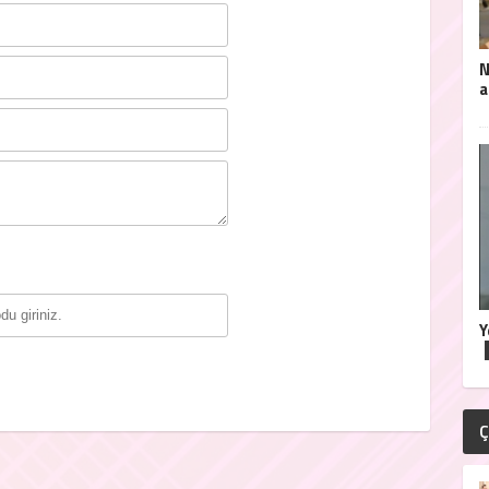
N
a
Y
Ç