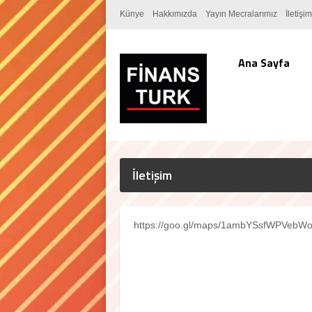
Künye
Hakkımızda
Yayın Mecralarımız
İletişim
Ana Sayfa
İletişim
https://goo.gl/maps/1ambYSsfWPVebW