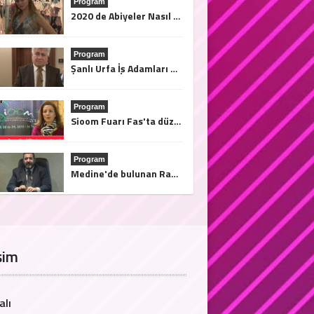
Program
2020 de Abiyeler Nasıl Olacak?
Program
Şanlı Urfa İş Adamları Derneği Başkanı Sami Çiriş Finans Türk Tv'ye açıklamalarda bulundu.
Program
Sioom Fuarı Fas'ta düzenleniyor. Afrika'ya açılma fırsatları bu fuarda..28/31 2019 Mart tarihleri arasında Tanja'da
Program
Medine'de bulunan Rama el Medine Hotel Nasıl?
şim
alı