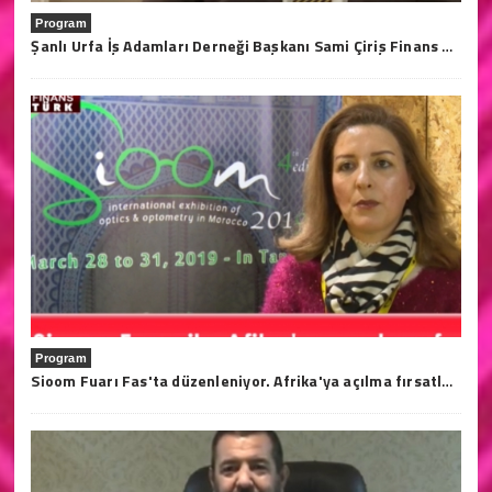
Program
Şanlı Urfa İş Adamları Derneği Başkanı Sami Çiriş Finans Türk Tv'ye açıklamalarda bulundu.
Program
Sioom Fuarı Fas'ta düzenleniyor. Afrika'ya açılma fırsatları bu fuarda..28/31 2019 Mart tarihleri arasında Tanja'da