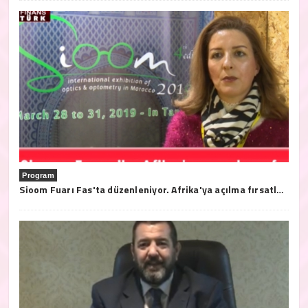
Program
Sioom Fuarı Fas'ta düzenleniyor. Afrika'ya açılma fırsatları bu fuarda..28/31 2019 Mart tarihleri arasında Tanja'da