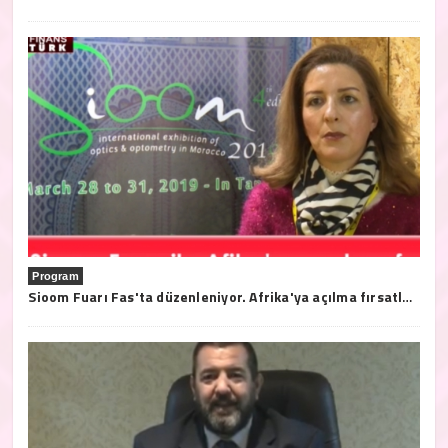
Program
Sioom Fuarı Fas'ta düzenleniyor. Afrika'ya açılma fırsatları bu fuarda..28/31 2019 Mart tarihleri arasında Tanja'da