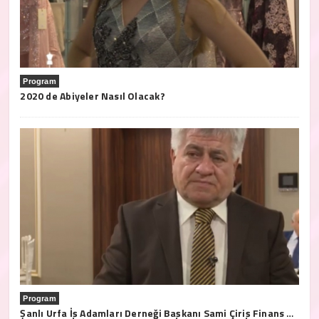
Program
2020 de Abiyeler Nasıl Olacak?
Program
Şanlı Urfa İş Adamları Derneği Başkanı Sami Çiriş Finans Türk Tv'ye açıklamalarda bulundu.