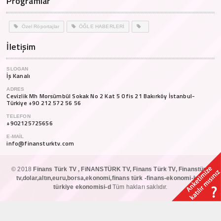
Programlar
Özel Röportajlar
ÖĞLE HABERLERİ
İletişim
SLOGAN
İş Kanalı
ADRES
Cevizlik Mh Morsümbül Sokak No 2 Kat 5 Ofis 21 Bakırköy İstanbul-
Türkiye +90 212 572 56 56
TELEFON
+902125725656
E-MAIL
info@finansturktv.com
© 2018
Finans Türk TV , FiNANSTÜRK TV, Finans Türk TV, Finanstürk
tv,dolar,altın,euru,borsa,ekonomi,finans türk -finans-ekonomi-kur-
türkiye ekonomisi-d
Tüm hakları saklıdır.