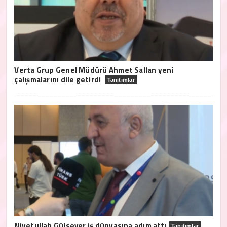
Verta Grup Genel Müdürü Ahmet Sallan yeni
çalışmalarını dile getirdi
Tanıtımlar
Niyetullah Gülsever iş dünyasına adım attı
Tanıtımlar