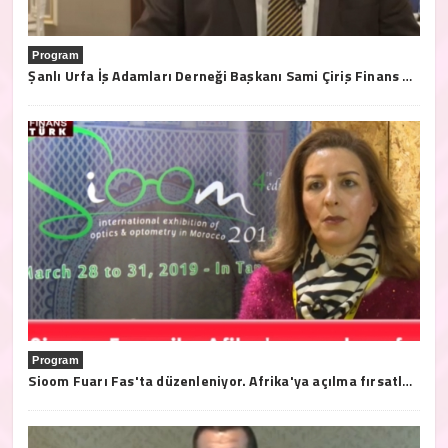
Program
Şanlı Urfa İş Adamları Derneği Başkanı Sami Çiriş Finans Türk Tv'ye açıklamalarda bulundu.
Program
Sioom Fuarı Fas'ta düzenleniyor. Afrika'ya açılma fırsatları bu fuarda..28/31 2019 Mart tarihleri arasında Tanja'da