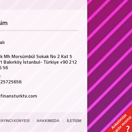
şim
alı
lik Mh Morsümbül Sokak No 2 Kat 5
1 Bakırköy İstanbul- Türkiye +90 212
6 56
N
125725656
finansturktv.com
YAYINCI KÜNYESI
HAKKIMIZDA
İLETIŞIM