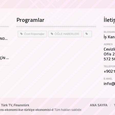
Programlar
İleti
SLOGAN
Özel Röportajlar
ÖĞLE HABERLERİ
İş Kan
ÇAĞRI FENCE ATRAX FUARINDA CANLI YAYINA KATILDI
ADRES
Ceviz
Ofis 2
İŞ İNSANLARINDAN DOĞA İÇİN DUYARLI HAREKET
572 5
TELEFO
+902
E-MAIL
info@
 Türk TV, Finanstürk
ANA SAYFA
inans-ekonomi-kur-türkiye ekonomisi-d
Tüm hakları saklıdır.