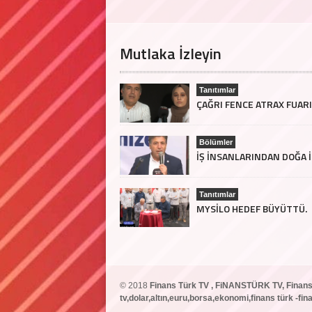
Mutlaka İzleyin
Tanıtımlar
Bölümler
Tanıtımlar
MYSİLO HEDEF BÜYÜTTÜ.
© 2018
Finans Türk TV , FiNANSTÜRK TV, Finans
tv,dolar,altın,euru,borsa,ekonomi,finans türk -f