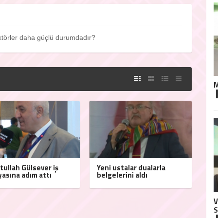
ktörler daha güçlü durumdadır?
M
tullah Gülsever iş
Yeni ustalar dualarla
asına adım attı
belgelerini aldı
V
S