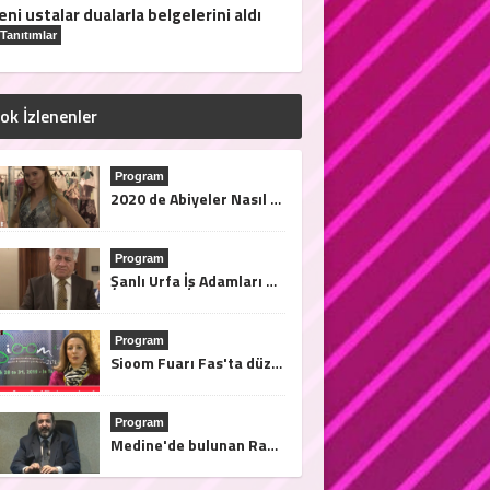
eni ustalar dualarla belgelerini aldı
Tanıtımlar
ok İzlenenler
Program
2020 de Abiyeler Nasıl Olacak?
Program
Şanlı Urfa İş Adamları Derneği Başkanı Sami Çiriş Finans Türk Tv'ye açıklamalarda bulundu.
Program
Sioom Fuarı Fas'ta düzenleniyor. Afrika'ya açılma fırsatları bu fuarda..28/31 2019 Mart tarihleri arasında Tanja'da
Program
Medine'de bulunan Rama el Medine Hotel Nasıl?