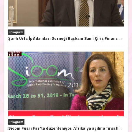
Program
Şanlı Urfa İş Adamları Derneği Başkanı Sami Çiriş Finans Türk Tv'ye açıklamalarda bulundu.
Program
Sioom Fuarı Fas'ta düzenleniyor. Afrika'ya açılma fırsatları bu fuarda..28/31 2019 Mart tarihleri arasında Tanja'da