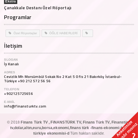
Ekstra
Çanakkale Destanı Özel Röportajı
Programlar
Özel Röportajlar
ÖĞLE HABERLERİ
İletişim
SLOGAN
İş Kanalı
ADRES
Cevizlik Mh Morsümbül Sokak No 2 Kat 5 Ofis 21 Bakırköy İstanbul-
Türkiye +90 212 572 56 56
TELEFON
+902125725656
E-MAIL
info@finansturktv.com
© 2018
Finans Türk TV , FiNANSTÜRK TV, Finans Türk TV, Finanstürk
tv,dolar,altın,euru,borsa,ekonomi,finans türk -finans-ekonomi-kur-
türkiye ekonomisi-d
Tüm hakları saklıdır.