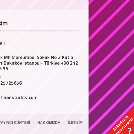
şim
alı
lik Mh Morsümbül Sokak No 2 Kat 5
1 Bakırköy İstanbul- Türkiye +90 212
6 56
N
125725656
finansturktv.com
YAYINCI KÜNYESI
HAKKIMIZDA
İLETIŞIM