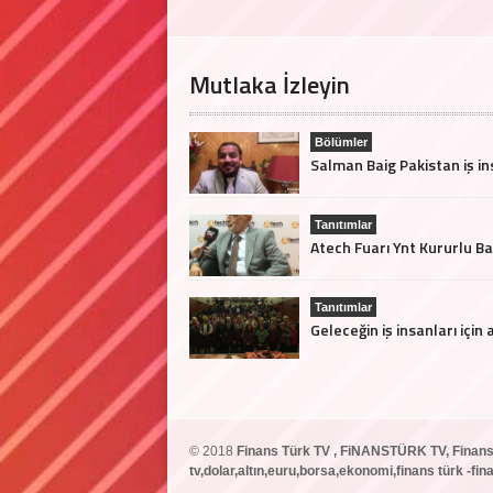
Mutlaka İzleyin
Bölümler
Tanıtımlar
Tanıtımlar
© 2018
Finans Türk TV , FiNANSTÜRK TV, Finans
tv,dolar,altın,euru,borsa,ekonomi,finans türk -f