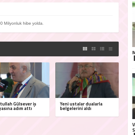
0 Milyonluk hibe yolda.
M
tullah Gülsever iş
Yeni ustalar dualarla
asına adım attı
belgelerini aldı
V
S