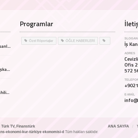
Programlar
İleti
SLOGAN
Özel Röportajlar
ÖĞLE HABERLERİ
İş Kan
Salman Baig Pakistan iş insanları ile özel röportajı (İngilizce yayın)
ADRES
Ceviz
Ofis 2
Atech Fuarı Ynt Kururlu Başkanı Mehmet İpekçi açıklamalarda bulundu
572 5
TELEFO
+902
Geleceğin iş insanları için ahilik paneli düzenlendi.
E-MAIL
info@
 Türk TV, Finanstürk
ANA SAYFA
inans-ekonomi-kur-türkiye ekonomisi-d
Tüm hakları saklıdır.