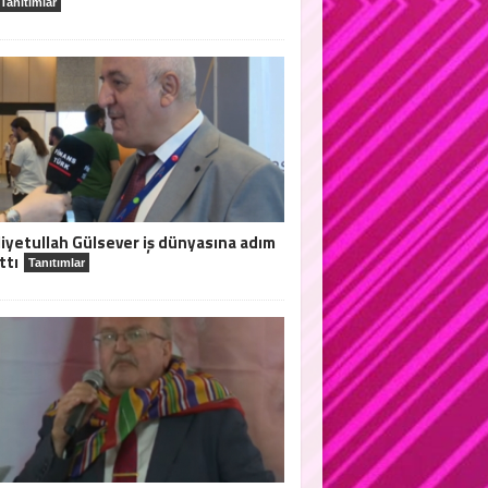
Tanıtımlar
iyetullah Gülsever iş dünyasına adım
ttı
Tanıtımlar