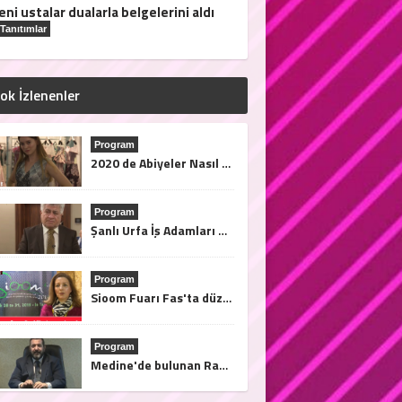
eni ustalar dualarla belgelerini aldı
Tanıtımlar
ok İzlenenler
Program
2020 de Abiyeler Nasıl Olacak?
Program
Şanlı Urfa İş Adamları Derneği Başkanı Sami Çiriş Finans Türk Tv'ye açıklamalarda bulundu.
Program
Sioom Fuarı Fas'ta düzenleniyor. Afrika'ya açılma fırsatları bu fuarda..28/31 2019 Mart tarihleri arasında Tanja'da
Program
Medine'de bulunan Rama el Medine Hotel Nasıl?