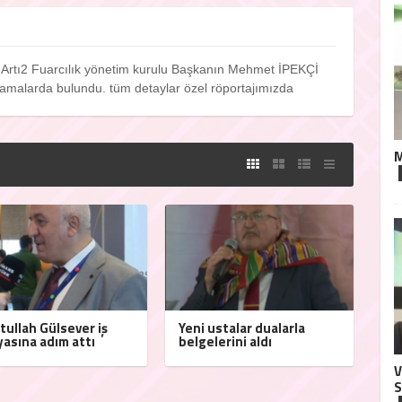
. Artı2 Fuarcılık yönetim kurulu Başkanın Mehmet İPEKÇİ
klamalarda bulundu. tüm detaylar özel röportajımızda
M
tullah Gülsever iş
Yeni ustalar dualarla
asına adım attı
belgelerini aldı
V
S