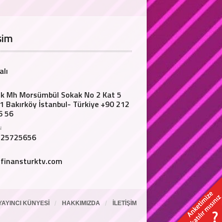
şim
alı
lik Mh Morsümbül Sokak No 2 Kat 5
1 Bakırköy İstanbul- Türkiye +90 212
6 56
N
125725656
finansturktv.com
YAYINCI KÜNYESI
HAKKIMIZDA
İLETIŞIM