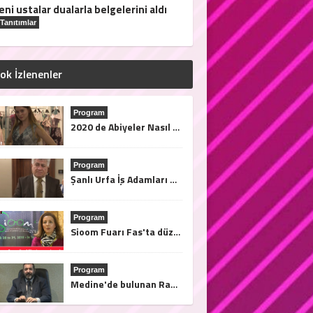
eni ustalar dualarla belgelerini aldı
Tanıtımlar
ok İzlenenler
Program
2020 de Abiyeler Nasıl Olacak?
Program
Şanlı Urfa İş Adamları Derneği Başkanı Sami Çiriş Finans Türk Tv'ye açıklamalarda bulundu.
Program
Sioom Fuarı Fas'ta düzenleniyor. Afrika'ya açılma fırsatları bu fuarda..28/31 2019 Mart tarihleri arasında Tanja'da
Program
Medine'de bulunan Rama el Medine Hotel Nasıl?