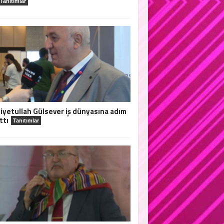
Tanıtımlar
iyetullah Gülsever iş dünyasına adım
ttı
Tanıtımlar