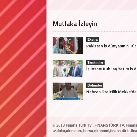
Mutlaka İzleyin
Ekstra
Tanıtımlar
Bölümler
© 2018
Finans Türk TV , FiNANSTÜRK TV, Finans
tv,dolar,altın,euru,borsa,ekonomi,finans türk -f