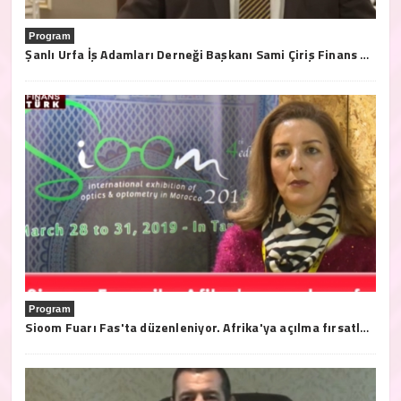
Program
Şanlı Urfa İş Adamları Derneği Başkanı Sami Çiriş Finans Türk Tv'ye açıklamalarda bulundu.
Program
Sioom Fuarı Fas'ta düzenleniyor. Afrika'ya açılma fırsatları bu fuarda..28/31 2019 Mart tarihleri arasında Tanja'da